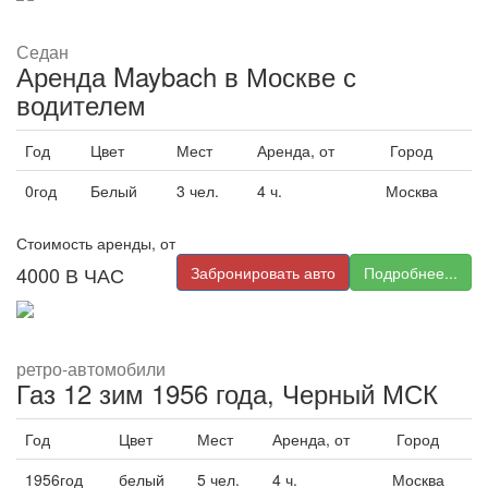
Седан
Аренда Maybach в Москве с
водителем
Год
Цвет
Мест
Аренда, от
Город
0год
Белый
3 чел.
4 ч.
Москва
Стоимость аренды, от
4000
В ЧАС
Забронировать авто
Подробнее...
ретро-автомобили
Газ 12 зим 1956 года, Черный МСК
Год
Цвет
Мест
Аренда, от
Город
1956год
белый
5 чел.
4 ч.
Москва