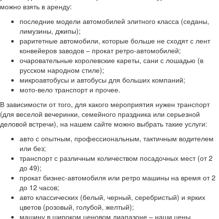
можно взять в аренду:
последние модели автомобилей элитного класса (седаны,
лимузины, джипы);
раритетные автомобили, которые больше не сходят с лент
конвейеров заводов – прокат ретро-автомобилей;
очаровательные королевские кареты, сани с лошадью (в
русском народном стиле);
микроавтобусы и автобусы для больших компаний;
мото-вело транспорт и прочее.
В зависимости от того, для какого мероприятия нужен транспорт
(для веселой вечеринки, семейного праздника или серьезной
деловой встречи), на нашем сайте можно выбрать такие услуги:
авто с опытным, профессиональным, тактичным водителем
или без;
транспорт с различным количеством посадочных мест (от 2
до 49);
прокат бизнес-автомобиля или ретро машины на время от 2
до 12 часов;
авто классических (белый, черный, серебристый) и ярких
цветов (розовый, голубой, желтый);
машину в широком ценовом диапазоне – наши цены