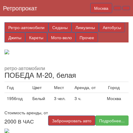
Ретропрокат
Москва
Ретро-автомобили
Седаны
Лимузины
Автобусы
Джипы
Кареты
Мото-вело
Прочее
ретро-автомобили
ПОБЕДА М-20, белая
Год
Цвет
Мест
Аренда, от
Город
1956год
Белый
3 чел.
3 ч.
Москва
Стоимость аренды, от
2000
В ЧАС
Забронировать авто
Подробнее...