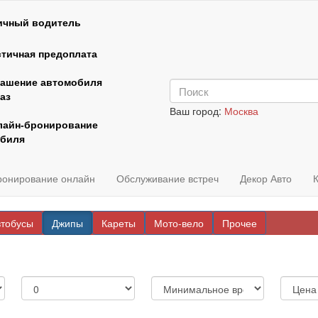
ичный водитель
тичная предоплата
рашение автомобиля
аз
Ваш город:
Москва
лайн-бронирование
биля
ронирование онлайн
Обслуживание встреч
Декор Авто
втобусы
Джипы
Кареты
Мото-вело
Прочее