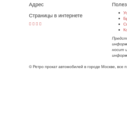
Адрес
Полез
У
Страницы в интернете
Б
С
К
Предст
информ
носит 
информ
© Ретро прокат автомобилей в городе Москве, все