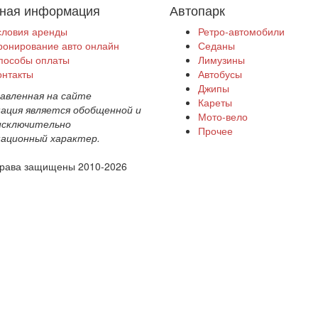
ная информация
Автопарк
словия аренды
Ретро-автомобили
ронирование авто онлайн
Седаны
пособы оплаты
Лимузины
онтакты
Автобусы
Джипы
авленная на сайте
Кареты
ация является обобщенной и
Мото-вело
исключительно
Прочее
ационный характер.
 права защищены 2010-2026