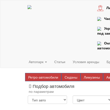
Л
Час
Ук
под зак
Он
автомо
Автопарк
Статьи
Условия аренды
Б
Ретро-автомобили
Седаны
Лимузины
А
Подбор автомобиля
по параметрам